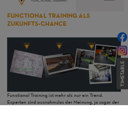
FUNCTIONAL TRAINING ALS
ZUKUNFTS-CHANCE
TIMETABLE
Functional Training ist mehr als nur ein Trend.
Experten sind ausnahmslos der Meinung, ja sogar der
festen Überzeugung, dass es „DIE“ Zukunfts-Chance
in der Fitness-Branche ist. Der FT-CLUB bietet dir ein
schlüsselfertiges Konzept auf einem Markt, dem die