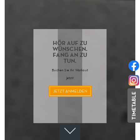
HÖR AUF ZU
WÜNSCHEN.
FANG AN ZU
TUN.
Buchen Sie Ihr Workout
jetzt!
JETZT ANMELDEN
TIMETABLE